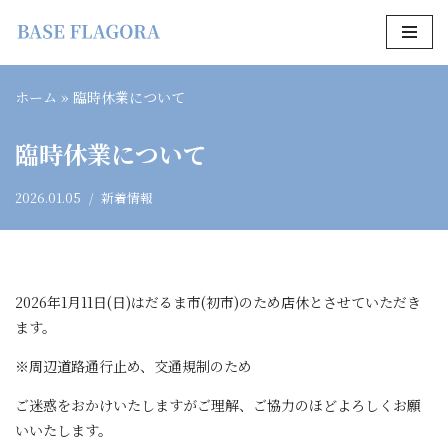
コ
ン
ホーム
»
臨時休業について
テ
ン
臨時休業について
ツ
へ
2026.01.05
新着情報
ス
キ
ッ
プ
2026年1月11日(日)はだるま市(初市)のため店休とさせていただき
ます。
※周辺道路通行止め、交通規制のため
ご迷惑をおかけいたしますがご理解、ご協力のほどよろしくお願
いいたします。